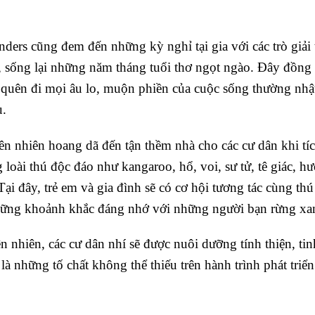
ers cũng đem đến những kỳ nghỉ tại gia với các trò giải t
s, sống lại những năm tháng tuổi thơ ngọt ngào. Đây đồng 
hể quên đi mọi âu lo, muộn phiền của cuộc sống thường nhậ
u.
ên nhiên hoang dã đến tận thềm nhà cho các cư dân khi tí
loài thú độc đáo như kangaroo, hổ, voi, sư tử, tê giác, h
ại đây, trẻ em và gia đình sẽ có cơ hội tương tác cùng thú
những khoảnh khắc đáng nhớ với những người bạn rừng xa
 nhiên, các cư dân nhí sẽ được nuôi dưỡng tính thiện, tin
 những tố chất không thể thiếu trên hành trình phát triển