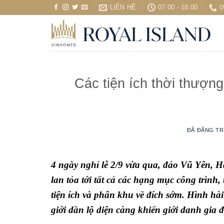
Chuyển
LIÊN HỆ
07:00 - 18:00
0
đến
nội
dung
Các tiện ích thời thượng
ĐÃ ĐĂNG T
4 ngày nghỉ lễ 2/9 vừa qua, đảo Vũ Yên, 
lan tỏa tới tất cả các hạng mục công trìn
tiện ích và phân khu về đích sớm. Hình hà
giới dần lộ diện càng khiến giới danh gia