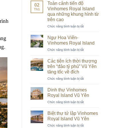
Toàn cảnh tiến độ
02
Vinhomes Royal Island
Th1
qua những khung hình từ
trên cao
rình
ở
Chức năng bình luận bị tắt
Toàn
cảnh
Ngự Hoa Viên-
ạng
tiến
Vinhomes Royal Island
độ
ng.
ở
Chức năng bình luận bị tắt
Vinhomes
Ngự
Royal
Hoa
Island
Các tiện ích thời thượng
Viên-
qua
trên “đảo tỷ phú” Vũ Yên
Vinhomes
những
tăng tốc về đích
Royal
khung
ở
Chức năng bình luận bị tắt
Island
hình
Các
từ
tiện
Dinh thự Vinhomes
trên
ích
cao
Royal Island Vũ Yên
thời
ở
Chức năng bình luận bị tắt
thượng
Dinh
trên
thự
“đảo
Biệt thự tứ lập Vinhomes
Vinhomes
tỷ
Royal Island Vũ Yên
Royal
phú”
ở
Chức năng bình luận bị tắt
Island
Vũ