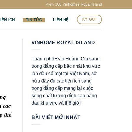
View 360 Vinhomes Royal Island
KÝ GỬI
IỆN ÍCH
TIN TỨC
LIÊN HỆ
VINHOME ROYAL ISLAND
Thành phố Đảo Hoàng Gia sang
trọng đẳng cấp bậc nhất khu vực
lần đầu có mặt tại Việt Nam, sở
hữu đầy đủ các tiện ích sang
trọng đẳng cấp mạng lại cuộc
sống chất lượng đỉnh cao hàng
ộng
đầu khu vực và thế giới
a các
p thế
BÀI VIẾT MỚI NHẤT