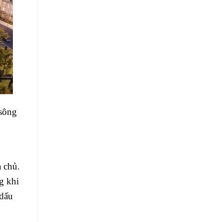
 sông
a chủ.
g khi
 dấu