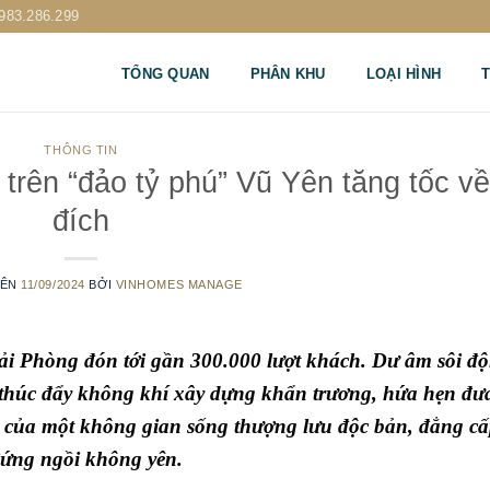
983.286.299
TỔNG QUAN
PHÂN KHU
LOẠI HÌNH
T
THÔNG TIN
 trên “đảo tỷ phú” Vũ Yên tăng tốc về
đích
RÊN
11/09/2024
BỞI
VINHOMES MANAGE
Hải Phòng đón tới gần 300.000 lượt khách. Dư âm sôi đ
h, thúc đẩy không khí xây dựng khẩn trương, hứa hẹn đư
i của một không gian sống thượng lưu độc bản, đẳng cấ
 đứng ngồi không yên.