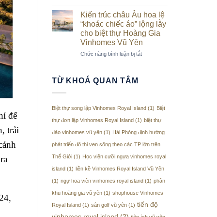
Biệt
Vũ
Yên
thự
Yên
Kiến trúc châu Âu hoa lệ
tăng
tứ
“khoác chiếc áo” lộng lẫy
tốc
lập
về
cho biệt thự Hoàng Gia
Vinhomes
đích
Vinhomes Vũ Yên
Royal
Island
ở
Chức năng bình luận bị tắt
Vũ
Kiến
Yên
trúc
châu
TỪ KHOÁ QUAN TÂM
Âu
hoa
lệ
Biệt thự song lập Vinhomes Royal Island
(1)
Biệt
“khoác
hỉ để
chiếc
thự đơn lập Vinhomes Royal Island
(1)
biệt thự
áo”
, trải
đảo vinhomes vũ yên
(1)
Hải Phòng định hướng
lộng
cảnh
lẫy
phát triển đô thị ven sông theo các TP lớn trên
cho
Thế Giới
(1)
Học viện cưỡi ngựa vinhomes royal
ra
biệt
island
(1)
liền kề Vinhomes Royal Island Vũ Yên
thự
Hoàng
(1)
ngự hoa viên vinhomes royal island
(1)
phân
Gia
khu hoàng gia vũ yên
(1)
shophouse Vinhomes
Vinhomes
24,
Vũ
tiến độ
Royal Island
(1)
sân golf vũ yên
(1)
Yên
vinhomes royal island
(2)
tiện ích vũ yên