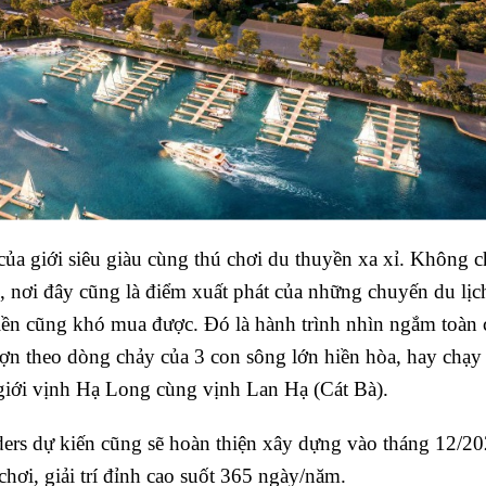
 của giới siêu giàu cùng thú chơi du thuyền xa xỉ. Không c
D, nơi đây cũng là điểm xuất phát của những chuyến du lịch
iền cũng khó mua được. Đó là hành trình nhìn ngắm toàn 
ợn theo dòng chảy của 3 con sông lớn hiền hòa, hay chạy 
 giới vịnh Hạ Long cùng vịnh Lan Hạ (Cát Bà).
ders dự kiến cũng sẽ hoàn thiện xây dựng vào tháng 12/20
hơi, giải trí đỉnh cao suốt 365 ngày/năm.