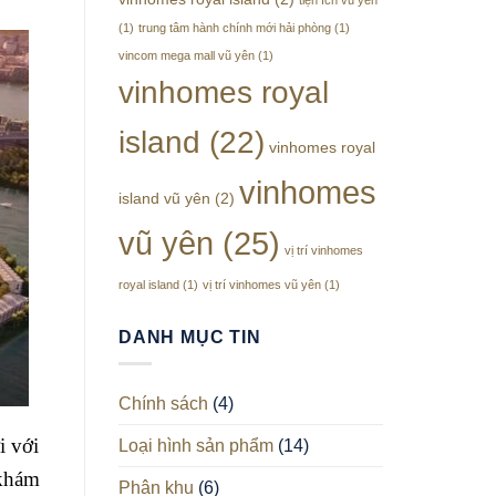
(1)
trung tâm hành chính mới hải phòng
(1)
vincom mega mall vũ yên
(1)
vinhomes royal
island
(22)
vinhomes royal
vinhomes
island vũ yên
(2)
vũ yên
(25)
vị trí vinhomes
royal island
(1)
vị trí vinhomes vũ yên
(1)
DANH MỤC TIN
Chính sách
(4)
i với
Loại hình sản phẩm
(14)
 khám
Phân khu
(6)