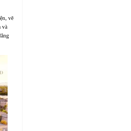
ện, vẽ
a và
đẳng