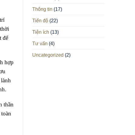
Thông tin
(17)
rí
Tiến độ
(22)
thời
Tiện ích
(13)
t để
Tư vấn
(4)
Uncategorized
(2)
ch hợp
ươu
 lành
nh.
h thần
 toàn