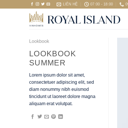
Chuyển
LIÊN HỆ
07:00 - 18:00
0
đến
nội
dung
Lookbook
LOOKBOOK
SUMMER
Lorem ipsum dolor sit amet,
consectetuer adipiscing elit, sed
diam nonummy nibh euismod
tincidunt ut laoreet dolore magna
aliquam erat volutpat.