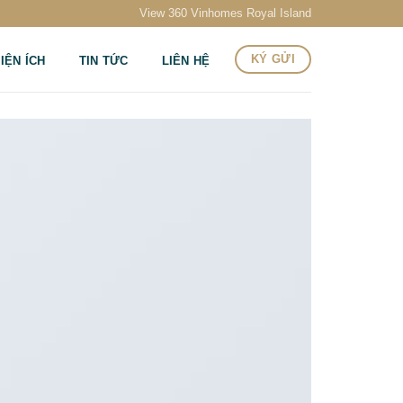
View 360 Vinhomes Royal Island
KÝ GỬI
IỆN ÍCH
TIN TỨC
LIÊN HỆ