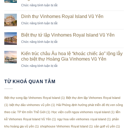
Vinhomes
qua
ở
Chức năng bình luận bị tắt
Royal
những
Các
Island
khung
tiện
Dinh thự Vinhomes Royal Island Vũ Yên
hình
ích
từ
ở
Chức năng bình luận bị tắt
thời
trên
Dinh
thượng
cao
thự
trên
Biệt thự tứ lập Vinhomes Royal Island Vũ Yên
Vinhomes
“đảo
ở
Chức năng bình luận bị tắt
Royal
tỷ
Biệt
Island
phú”
thự
Vũ
Kiến trúc châu Âu hoa lệ “khoác chiếc áo” lộng lẫy
Vũ
tứ
Yên
cho biệt thự Hoàng Gia Vinhomes Vũ Yên
Yên
lập
tăng
ở
Chức năng bình luận bị tắt
Vinhomes
tốc
Kiến
Royal
về
trúc
Island
đích
châu
Vũ
TỪ KHOÁ QUAN TÂM
Âu
Yên
hoa
lệ
Biệt thự song lập Vinhomes Royal Island
(1)
Biệt thự đơn lập Vinhomes Royal Island
“khoác
chiếc
(1)
biệt thự đảo vinhomes vũ yên
(1)
Hải Phòng định hướng phát triển đô thị ven sông
áo”
theo các TP lớn trên Thế Giới
(1)
Học viện cưỡi ngựa vinhomes royal island
(1)
liền
lộng
lẫy
kề Vinhomes Royal Island Vũ Yên
(1)
ngự hoa viên vinhomes royal island
(1)
phân
cho
khu hoàng gia vũ yên
(1)
shophouse Vinhomes Royal Island
(1)
sân golf vũ yên
(1)