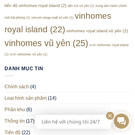
biệt
tiến độ vinhomes royal island
(2)
tiện ích vũ yên
(1)
trung tâm hành chính
thự
Hoàng
vinhomes
Gia
mới hải phòng
(1)
vincom mega mall vũ yên
(1)
Vinhomes
royal island
(22)
Vũ
vinhomes royal island vũ yên
(2)
Yên
vinhomes vũ yên
(25)
vị trí vinhomes royal island
(1)
vị trí vinhomes vũ yên
(1)
DANH MỤC TIN
Chính sách
(4)
Loại hình sản phẩm
(14)
Phân khu
(6)
Liên hệ với chúng tôi 24/7
Thông tin
(17)
Tiến độ
(22)