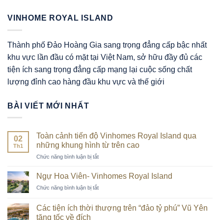
VINHOME ROYAL ISLAND
Thành phố Đảo Hoàng Gia sang trọng đẳng cấp bậc nhất
khu vực lần đầu có mặt tại Việt Nam, sở hữu đầy đủ các
tiện ích sang trọng đẳng cấp mạng lại cuộc sống chất
lượng đỉnh cao hàng đầu khu vực và thế giới
BÀI VIẾT MỚI NHẤT
Toàn cảnh tiến độ Vinhomes Royal Island qua
02
những khung hình từ trên cao
Th1
ở
Chức năng bình luận bị tắt
Toàn
cảnh
Ngự Hoa Viên- Vinhomes Royal Island
tiến
ở
Chức năng bình luận bị tắt
độ
Ngự
Vinhomes
Hoa
Royal
Các tiện ích thời thượng trên “đảo tỷ phú” Vũ Yên
Viên-
Island
tăng tốc về đích