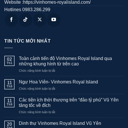
Website :https://vinhomes-royalisland.com/
Hotlines 0983.286.299
TIN TỨC MỚI NHẤT
Toàn cảnh tiến độ Vinhomes Royal Island qua
02
Th1
những khung hình từ trên cao
ở
Chức năng bình luận bị tắt
Toàn
cảnh
Ngự Hoa Viên- Vinhomes Royal Island
11
tiến
Th9
ở
Chức năng bình luận bị tắt
độ
Ngự
Vinhomes
Hoa
Các tiện ích thời thượng trên “đảo tỷ phú” Vũ Yên
Royal
11
Viên-
Th9
Island
tăng tốc về đích
Vinhomes
qua
ở
Chức năng bình luận bị tắt
Royal
những
Các
Island
khung
tiện
Dinh thự Vinhomes Royal Island Vũ Yên
20
hình
ích
Th8