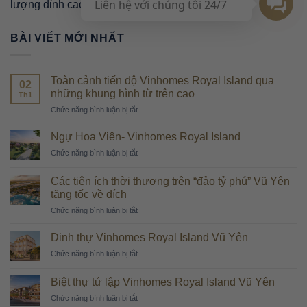
Liên hệ với chúng tôi 24/7
lượng đỉnh cao hàng đầu khu vực và thế giới
BÀI VIẾT MỚI NHẤT
Toàn cảnh tiến độ Vinhomes Royal Island qua
02
những khung hình từ trên cao
Th1
ở
Chức năng bình luận bị tắt
Toàn
cảnh
Ngự Hoa Viên- Vinhomes Royal Island
tiến
ở
Chức năng bình luận bị tắt
độ
Ngự
Vinhomes
Hoa
Royal
Các tiện ích thời thượng trên “đảo tỷ phú” Vũ Yên
Viên-
Island
tăng tốc về đích
Vinhomes
qua
ở
Chức năng bình luận bị tắt
Royal
những
Các
Island
khung
tiện
Dinh thự Vinhomes Royal Island Vũ Yên
hình
ích
từ
ở
Chức năng bình luận bị tắt
thời
trên
Dinh
thượng
cao
thự
trên
Biệt thự tứ lập Vinhomes Royal Island Vũ Yên
Vinhomes
“đảo
ở
Chức năng bình luận bị tắt
Royal
tỷ