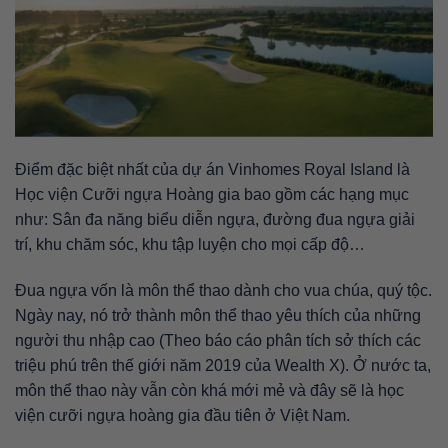
Điểm đặc biệt nhất của dự án Vinhomes Royal Island là
Học viện Cưỡi ngựa Hoàng gia bao gồm các hạng mục
như: Sân đa năng biểu diễn ngựa, đường đua ngựa giải
trí, khu chăm sóc, khu tập luyện cho mọi cấp độ…
Đua ngựa vốn là môn thể thao dành cho vua chúa, quý tộc.
Ngày nay, nó trở thành môn thể thao yêu thích của những
người thu nhập cao (Theo báo cáo phân tích sở thích các
triệu phú trên thế giới năm 2019 của Wealth X). Ở nước ta,
môn thể thao này vẫn còn khá mới mẻ và đây sẽ là học
viện cưỡi ngựa hoàng gia đầu tiên ở Việt Nam.