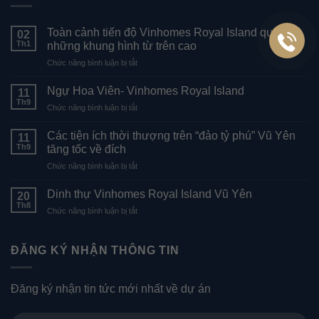
Toàn cảnh tiến độ Vinhomes Royal Island qua
02
Th1
những khung hình từ trên cao
ở
Chức năng bình luận bị tắt
Toàn
cảnh
Ngự Hoa Viên- Vinhomes Royal Island
11
tiến
Th9
ở
Chức năng bình luận bị tắt
độ
Ngự
Vinhomes
Hoa
Các tiện ích thời thượng trên “đảo tỷ phú” Vũ Yên
Royal
11
Viên-
Th9
Island
tăng tốc về đích
Vinhomes
qua
ở
Chức năng bình luận bị tắt
Royal
những
Các
Island
khung
tiện
Dinh thự Vinhomes Royal Island Vũ Yên
20
hình
ích
Th8
từ
ở
Chức năng bình luận bị tắt
thời
trên
Dinh
thượng
cao
thự
trên
Vinhomes
ĐĂNG KÝ NHẬN THÔNG TIN
“đảo
Royal
tỷ
Island
phú”
Vũ
Vũ
Đăng ký nhận tin tức mới nhất về dự án
Yên
Yên
tăng