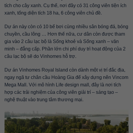
tích cho cây xanh. Cụ thể, nơi đây có 31 công viên tiện ích
xanh, tổng diện tích 18 ha, 6 công viên chủ đề.
Dự án này còn có 10 bể bơi cùng nhiều sân bóng đá, bóng
chuyền, cầu lông … Hơn thế nữa, cư dân còn được tham
gia vào 2 câu lạc bộ là Sống khoẻ và Sống xanh – văn
minh – đẳng cấp. Phần lớn chi phí duy trì hoạt động của 2
câu lạc bộ sẽ do Vinhomes hỗ trợ.
Dự án Vinhomes Royal Island còn dành một vị trí đắc địa,
ngay ngã tư chân cầu Hoàng Gia để xây dựng nên Vincom
Mega Mall. Với mô hình Life design mall, đây là nơi tích
hợp các trải nghiệm của công viên giải trí – sáng tạo –
nghệ thuật vào trung tâm thương mại.