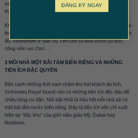
safari, nơi du khách có thể ngắm nhìn các loài động vật
trong môi trường bán hoang dã.
Không những thế, trẻ em còn có thể tương tác với các loài
thú lành như hươu cao cổ, vẹt, các loài bò sát… Bên cạnh
đó, Vinwonder ở đảo Vũ Yên còn có khu vườn cổ tích,
công viên vui chơi …
3 MỖI NHÀ MỘT BÃI TẮM BIỂN RIÊNG VÀ NHỮNG
TIỆN ÍCH ĐẶC QUYỀN
Bên cạnh những thỏi nam châm thu hút khách du lịch,
Vinhomes Royal Island còn có những tiện ích độc đáo để
chiều lòng cư dân. Nổi bật nhất là hầu hết mỗi nhà sẽ có
một bãi tắm nước biển riêng. Đây là tiện ích vốn chỉ xuất
hiện tại “đặc khu” của giới siêu giàu Mỹ, Dubai hay
Maldives.