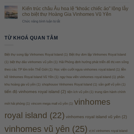
Biệt
Island
phú”
thự
Vũ
Kiến trúc châu Âu hoa lệ “khoác chiếc áo” lộng lẫy
Vũ
tứ
Yên
cho biệt thự Hoàng Gia Vinhomes Vũ Yên
Yên
lập
tăng
ở
Chức năng bình luận bị tắt
Vinhomes
tốc
Kiến
Royal
về
trúc
Island
đích
châu
Vũ
TỪ KHOÁ QUAN TÂM
Âu
Yên
hoa
lệ
Biệt thự song lập Vinhomes Royal Island
(1)
Biệt thự đơn lập Vinhomes Royal Island
“khoác
chiếc
(1)
biệt thự đảo vinhomes vũ yên
(1)
Hải Phòng định hướng phát triển đô thị ven sông
áo”
theo các TP lớn trên Thế Giới
(1)
Học viện cưỡi ngựa vinhomes royal island
(1)
liền
lộng
lẫy
kề Vinhomes Royal Island Vũ Yên
(1)
ngự hoa viên vinhomes royal island
(1)
phân
cho
khu hoàng gia vũ yên
(1)
shophouse Vinhomes Royal Island
(1)
sân golf vũ yên
(1)
biệt
tiến độ vinhomes royal island
(2)
tiện ích vũ yên
(1)
trung tâm hành chính
thự
Hoàng
vinhomes
Gia
mới hải phòng
(1)
vincom mega mall vũ yên
(1)
Vinhomes
royal island
(22)
Vũ
vinhomes royal island vũ yên
(2)
Yên
vinhomes vũ yên
(25)
vị trí vinhomes royal island