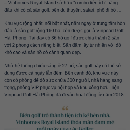
– Vinhomes Royal Island sở hữu “combo tiện ích” hàng
đầu khi có cả sân golf, bến du thuyền, safari, phố đi bộ …
Khu vực rộng nhất, nổi bật nhất, nằm ngay ở trung tâm hòn
đảo là sân golf rộng 160 ha, còn được gọi là Vinpearl Golf
Hải Phòng. Tại đây có 36 hố golf được chia thành 2 sân
với 2 phong cách riêng biệt: Sân đầm lầy tự nhiên với độ
khó cao và sân hồ có cảnh quan đẹp.
Nhờ hệ thống chiếu sáng ở 27 hố, sân golf này có thể sử
dụng được cả ngày lẫn đêm. Bên cạnh đó, khu vực này
còn có phòng để đồ sức chứa 300 người, nhà hàng sang
trọng, phòng VIP phục vụ hội họp và khu xông hơi. Hiện
Vinpearl Golf Hải Phòng đã đi vào hoạt động từ năm 2018.