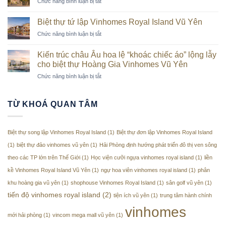
ở
Chức năng bình luận bị tắt
thời
trên
Dinh
thượng
cao
thự
trên
Biệt thự tứ lập Vinhomes Royal Island Vũ Yên
Vinhomes
“đảo
ở
Chức năng bình luận bị tắt
Royal
tỷ
Biệt
Island
phú”
thự
Vũ
Kiến trúc châu Âu hoa lệ “khoác chiếc áo” lộng lẫy
Vũ
tứ
Yên
cho biệt thự Hoàng Gia Vinhomes Vũ Yên
Yên
lập
tăng
ở
Chức năng bình luận bị tắt
Vinhomes
tốc
Kiến
Royal
về
trúc
Island
đích
châu
Vũ
TỪ KHOÁ QUAN TÂM
Âu
Yên
hoa
lệ
Biệt thự song lập Vinhomes Royal Island
(1)
Biệt thự đơn lập Vinhomes Royal Island
“khoác
chiếc
(1)
biệt thự đảo vinhomes vũ yên
(1)
Hải Phòng định hướng phát triển đô thị ven sông
áo”
theo các TP lớn trên Thế Giới
(1)
Học viện cưỡi ngựa vinhomes royal island
(1)
liền
lộng
lẫy
kề Vinhomes Royal Island Vũ Yên
(1)
ngự hoa viên vinhomes royal island
(1)
phân
cho
khu hoàng gia vũ yên
(1)
shophouse Vinhomes Royal Island
(1)
sân golf vũ yên
(1)
biệt
tiến độ vinhomes royal island
(2)
tiện ích vũ yên
(1)
trung tâm hành chính
thự
Hoàng
vinhomes
Gia
mới hải phòng
(1)
vincom mega mall vũ yên
(1)
Vinhomes