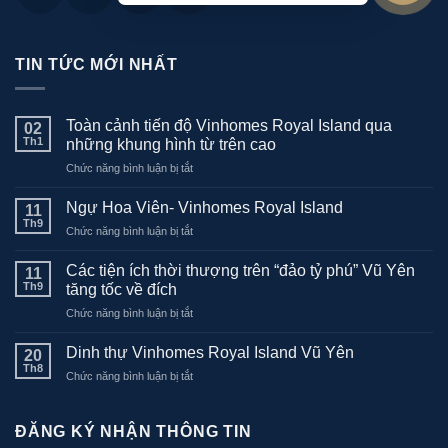
TIN TỨC MỚI NHẤT
Toàn cảnh tiến độ Vinhomes Royal Island qua
02
Th1
những khung hình từ trên cao
ở
Chức năng bình luận bị tắt
Toàn
cảnh
Ngự Hoa Viên- Vinhomes Royal Island
11
tiến
Th9
ở
Chức năng bình luận bị tắt
độ
Ngự
Vinhomes
Hoa
Các tiện ích thời thượng trên “đảo tỷ phú” Vũ Yên
Royal
11
Viên-
Th9
Island
tăng tốc về đích
Vinhomes
qua
ở
Chức năng bình luận bị tắt
Royal
những
Các
Island
khung
tiện
Dinh thự Vinhomes Royal Island Vũ Yên
20
hình
ích
Th8
từ
ở
Chức năng bình luận bị tắt
thời
trên
Dinh
thượng
cao
thự
trên
Vinhomes
ĐĂNG KÝ NHẬN THÔNG TIN
“đảo
Royal