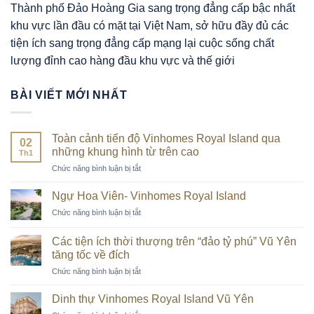
Thành phố Đảo Hoàng Gia sang trọng đẳng cấp bậc nhất
khu vực lần đầu có mặt tại Việt Nam, sở hữu đầy đủ các
tiện ích sang trọng đẳng cấp mạng lại cuộc sống chất
lượng đỉnh cao hàng đầu khu vực và thế giới
BÀI VIẾT MỚI NHẤT
Toàn cảnh tiến độ Vinhomes Royal Island qua
02
những khung hình từ trên cao
Th1
ở
Chức năng bình luận bị tắt
Toàn
cảnh
Ngự Hoa Viên- Vinhomes Royal Island
tiến
ở
Chức năng bình luận bị tắt
độ
Ngự
Vinhomes
Hoa
Royal
Các tiện ích thời thượng trên “đảo tỷ phú” Vũ Yên
Viên-
Island
tăng tốc về đích
Vinhomes
qua
ở
Chức năng bình luận bị tắt
Royal
những
Các
Island
khung
tiện
Dinh thự Vinhomes Royal Island Vũ Yên
hình
ích
từ