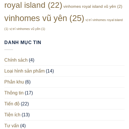
royal island
(22)
Vũ
vinhomes royal island vũ yên
(2)
Yên
vinhomes vũ yên
(25)
vị trí vinhomes royal island
(1)
vị trí vinhomes vũ yên
(1)
DANH MỤC TIN
Chính sách
(4)
Loại hình sản phẩm
(14)
Phân khu
(6)
Thông tin
(17)
Tiến độ
(22)
Tiện ích
(13)
Tư vấn
(4)