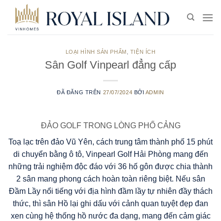
Chuyển
đến
nội
dung
LOẠI HÌNH SẢN PHẨM
,
TIỆN ÍCH
Sân Golf Vinpearl đẳng cấp
ĐÃ ĐĂNG TRÊN
27/07/2024
BỞI
ADMIN
ĐẢO GOLF TRONG LÒNG PHỐ CẢNG
Toạ lạc trên đảo Vũ Yên, cách trung tâm thành phố 15 phút
di chuyển bằng ô tô, Vinpearl Golf Hải Phòng mang đến
những trải nghiệm độc đáo với 36 hố gôn được chia thành
2 sân mang phong cách hoàn toàn riêng biệt. Nếu sân
Đầm Lầy nổi tiếng với địa hình đầm lầy tự nhiên đầy thách
thức, thì sân Hồ lại ghi dấu với cảnh quan tuyệt đẹp đan
xen cùng hệ thống hồ nước đa dạng, mang đến cảm giác