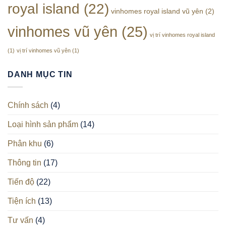
royal island
(22)
Vũ
vinhomes royal island vũ yên
(2)
Yên
vinhomes vũ yên
(25)
vị trí vinhomes royal island
(1)
vị trí vinhomes vũ yên
(1)
DANH MỤC TIN
Chính sách
(4)
Loại hình sản phẩm
(14)
Phân khu
(6)
Thông tin
(17)
Tiến độ
(22)
Tiện ích
(13)
Tư vấn
(4)