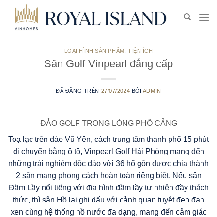
Chuyển
đến
nội
dung
LOẠI HÌNH SẢN PHẨM
,
TIỆN ÍCH
Sân Golf Vinpearl đẳng cấp
ĐÃ ĐĂNG TRÊN
27/07/2024
BỞI
ADMIN
ĐẢO GOLF TRONG LÒNG PHỐ CẢNG
Toạ lạc trên đảo Vũ Yên, cách trung tâm thành phố 15 phút
di chuyển bằng ô tô, Vinpearl Golf Hải Phòng mang đến
những trải nghiệm độc đáo với 36 hố gôn được chia thành
2 sân mang phong cách hoàn toàn riêng biệt. Nếu sân
Đầm Lầy nổi tiếng với địa hình đầm lầy tự nhiên đầy thách
thức, thì sân Hồ lại ghi dấu với cảnh quan tuyệt đẹp đan
xen cùng hệ thống hồ nước đa dạng, mang đến cảm giác