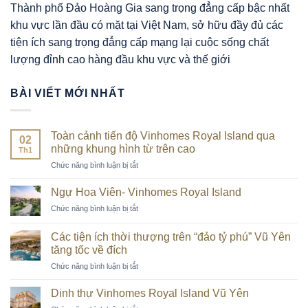
Thành phố Đảo Hoàng Gia sang trọng đẳng cấp bậc nhất
khu vực lần đầu có mặt tại Việt Nam, sở hữu đầy đủ các
tiện ích sang trọng đẳng cấp mạng lại cuộc sống chất
lượng đỉnh cao hàng đầu khu vực và thế giới
BÀI VIẾT MỚI NHẤT
Toàn cảnh tiến độ Vinhomes Royal Island qua
02
những khung hình từ trên cao
Th1
ở
Chức năng bình luận bị tắt
Toàn
cảnh
Ngự Hoa Viên- Vinhomes Royal Island
tiến
ở
Chức năng bình luận bị tắt
độ
Ngự
Vinhomes
Hoa
Royal
Các tiện ích thời thượng trên “đảo tỷ phú” Vũ Yên
Viên-
Island
tăng tốc về đích
Vinhomes
qua
ở
Chức năng bình luận bị tắt
Royal
những
Các
Island
khung
tiện
Dinh thự Vinhomes Royal Island Vũ Yên
hình
ích
từ