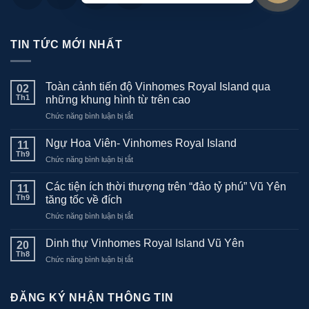
TIN TỨC MỚI NHẤT
Toàn cảnh tiến độ Vinhomes Royal Island qua
02
Th1
những khung hình từ trên cao
ở
Chức năng bình luận bị tắt
Toàn
cảnh
Ngự Hoa Viên- Vinhomes Royal Island
11
tiến
Th9
ở
Chức năng bình luận bị tắt
độ
Ngự
Vinhomes
Hoa
Các tiện ích thời thượng trên “đảo tỷ phú” Vũ Yên
Royal
11
Viên-
Th9
Island
tăng tốc về đích
Vinhomes
qua
ở
Chức năng bình luận bị tắt
Royal
những
Các
Island
khung
tiện
Dinh thự Vinhomes Royal Island Vũ Yên
20
hình
ích
Th8
từ
ở
Chức năng bình luận bị tắt
thời
trên
Dinh
thượng
cao
thự
trên
Vinhomes
ĐĂNG KÝ NHẬN THÔNG TIN
“đảo
Royal