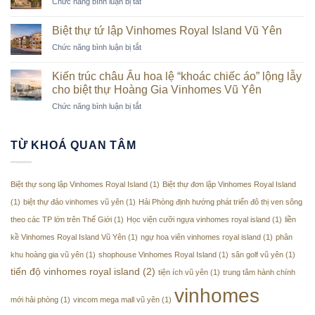
ở
Chức năng bình luận bị tắt
thời
trên
Dinh
thượng
cao
thự
trên
Biệt thự tứ lập Vinhomes Royal Island Vũ Yên
Vinhomes
“đảo
ở
Chức năng bình luận bị tắt
Royal
tỷ
Biệt
Island
phú”
thự
Vũ
Kiến trúc châu Âu hoa lệ “khoác chiếc áo” lộng lẫy
Vũ
tứ
Yên
cho biệt thự Hoàng Gia Vinhomes Vũ Yên
Yên
lập
tăng
ở
Chức năng bình luận bị tắt
Vinhomes
tốc
Kiến
Royal
về
trúc
Island
đích
châu
Vũ
TỪ KHOÁ QUAN TÂM
Âu
Yên
hoa
lệ
Biệt thự song lập Vinhomes Royal Island
(1)
Biệt thự đơn lập Vinhomes Royal Island
“khoác
chiếc
(1)
biệt thự đảo vinhomes vũ yên
(1)
Hải Phòng định hướng phát triển đô thị ven sông
áo”
theo các TP lớn trên Thế Giới
(1)
Học viện cưỡi ngựa vinhomes royal island
(1)
liền
lộng
lẫy
kề Vinhomes Royal Island Vũ Yên
(1)
ngự hoa viên vinhomes royal island
(1)
phân
cho
khu hoàng gia vũ yên
(1)
shophouse Vinhomes Royal Island
(1)
sân golf vũ yên
(1)
biệt
tiến độ vinhomes royal island
(2)
tiện ích vũ yên
(1)
trung tâm hành chính
thự
Hoàng
vinhomes
Gia
mới hải phòng
(1)
vincom mega mall vũ yên
(1)
Vinhomes